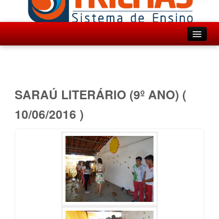
Inicio
Institucional
Ensino
SARAÚ LITERÁRIO (9º ANO) (
Projetos
10/06/2016 )
Agenda
Fotos
Contato