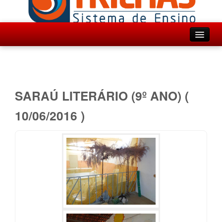
Inicio
Institucional
Ensino
SARAÚ LITERÁRIO (9º ANO) (
Projetos
10/06/2016 )
Agenda
Fotos
Contato