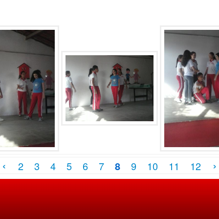
‹
›
2
3
4
5
6
7
8
9
10
11
12