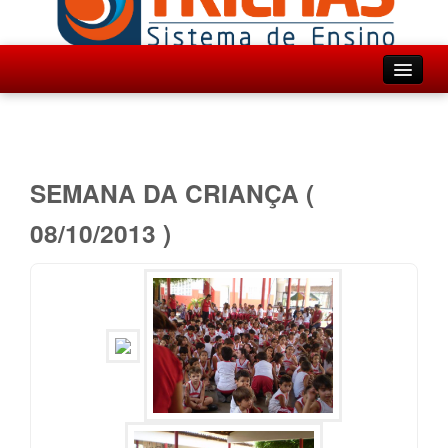
Inicio
Institucional
Ensino
SEMANA DA CRIANÇA (
Projetos
08/10/2013 )
Agenda
Fotos
Contato