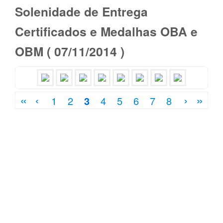
Ensino
Solenidade de Entrega
Projetos
Certificados e Medalhas OBA e
Agenda
OBM ( 07/11/2014 )
Fotos
Contato
«
‹
›
»
1
2
3
4
5
6
7
8
Trav. José Xavier Ribeiro, 64
Cidade: Russas/CE
Fone/Fax: (88) 3411-2117