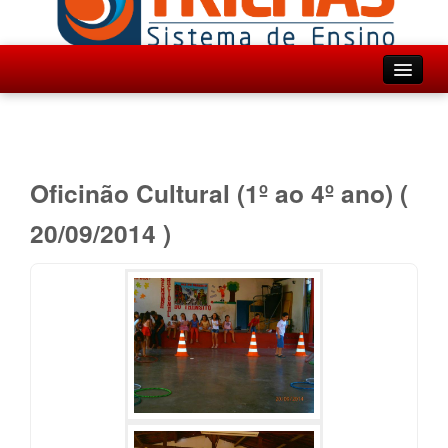
Inicio
Institucional
Ensino
Oficinão Cultural (1º ao 4º ano) (
Projetos
20/09/2014 )
Agenda
Fotos
Contato